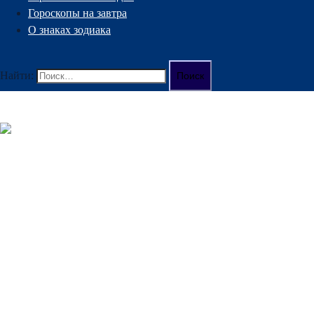
Гороскопы на завтра
О знаках зодиака
Найти:
MoonToday.ru
Луна сегодня
Закрыть меню
Лунный день сегодня