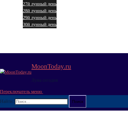
27й лунный день
28й лунный день
29й лунный день
30й лунный день
Гороскопы на сегодня
Гороскопы на завтра
О знаках зодиака
MoonToday.ru
Луна сегодня
Переключатель меню
Найти: